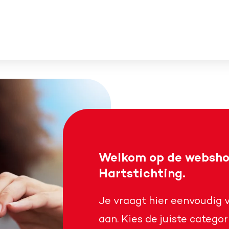
Welkom op de websho
Hartstichting.
Je vraagt hier eenvoudig 
aan. Kies de juiste categor