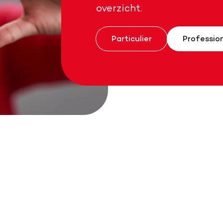
overzicht.
Particulier
Professio